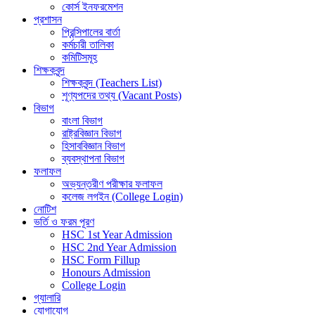
কোর্স ইনফরমেশন
প্রশাসন
প্রিন্সিপালের বার্তা
কর্মচারী তালিকা
কমিটিসমূহ
শিক্ষকবৃন্দ
শিক্ষকবৃন্দ (Teachers List)
শূণ্যপদের তথ্য (Vacant Posts)
বিভাগ
বাংলা বিভাগ
রাষ্ট্রবিজ্ঞান বিভাগ
হিসাববিজ্ঞান বিভাগ
ব্যবস্থাপনা বিভাগ
ফলাফল
অভ্যন্তরীণ পরীক্ষার ফলাফল
কলেজ লগইন (College Login)
নোটিশ
ভর্তি ও ফরম পূরণ
HSC 1st Year Admission
HSC 2nd Year Admission
HSC Form Fillup
Honours Admission
College Login
গ্যালারি
যোগাযোগ