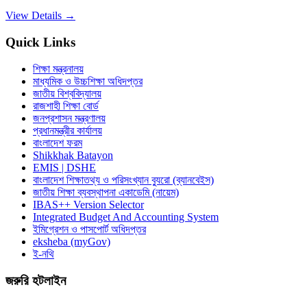
View Details →
Quick Links
শিক্ষা মন্ত্রনালয়
মাধ্যমিক ও উচ্চশিক্ষা অধিদপ্তর
জাতীয় বিশ্ববিদ্যালয়
রাজশাহী শিক্ষা বোর্ড
জনপ্রশাসন মন্ত্রণালয়
প্রধানমন্ত্রীর কার্যালয়
বাংলাদেশ ফরম
Shikkhak Batayon
EMIS | DSHE
বাংলাদেশ শিক্ষাতথ্য ও পরিসংখ্যান ব্যুরো (ব্যানবেইস)
জাতীয় শিক্ষা ব্যবস্থাপনা একাডেমি (নায়েম)
IBAS++ Version Selector
Integrated Budget And Accounting System
ইমিগ্রেশন ও পাসপোর্ট অধিদপ্তর
eksheba (myGov)
ই-নথি
জরুরি হটলাইন