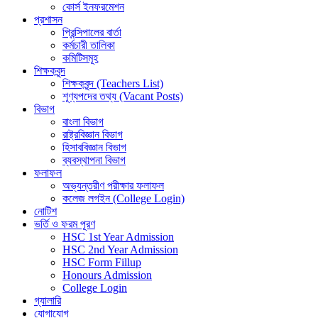
কোর্স ইনফরমেশন
প্রশাসন
প্রিন্সিপালের বার্তা
কর্মচারী তালিকা
কমিটিসমূহ
শিক্ষকবৃন্দ
শিক্ষকবৃন্দ (Teachers List)
শূণ্যপদের তথ্য (Vacant Posts)
বিভাগ
বাংলা বিভাগ
রাষ্ট্রবিজ্ঞান বিভাগ
হিসাববিজ্ঞান বিভাগ
ব্যবস্থাপনা বিভাগ
ফলাফল
অভ্যন্তরীণ পরীক্ষার ফলাফল
কলেজ লগইন (College Login)
নোটিশ
ভর্তি ও ফরম পূরণ
HSC 1st Year Admission
HSC 2nd Year Admission
HSC Form Fillup
Honours Admission
College Login
গ্যালারি
যোগাযোগ