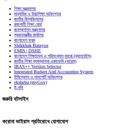
শিক্ষা মন্ত্রনালয়
মাধ্যমিক ও উচ্চশিক্ষা অধিদপ্তর
জাতীয় বিশ্ববিদ্যালয়
রাজশাহী শিক্ষা বোর্ড
জনপ্রশাসন মন্ত্রণালয়
প্রধানমন্ত্রীর কার্যালয়
বাংলাদেশ ফরম
Shikkhak Batayon
EMIS | DSHE
বাংলাদেশ শিক্ষাতথ্য ও পরিসংখ্যান ব্যুরো (ব্যানবেইস)
জাতীয় শিক্ষা ব্যবস্থাপনা একাডেমি (নায়েম)
IBAS++ Version Selector
Integrated Budget And Accounting System
ইমিগ্রেশন ও পাসপোর্ট অধিদপ্তর
eksheba (myGov)
ই-নথি
জরুরি হটলাইন
করোনা ভাইরাস প্রতিরোধে যোগাযোগ