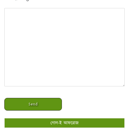
গোল-ই আফরোজ