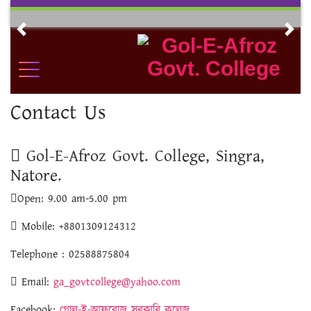
Skip
to
Previous
Nex
content
Contact Us
Gol-E-Afroz Govt. College, Singra,
Natore.
Open:
9.00 am-5.00 pm
Mobile:
+8801309124312
Telephone
: 02588875804
Email:
ga_govtcollege@yahoo.com
Facebook
:
গোল-ই-আফরোজ সরকারি কলেজ