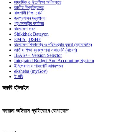
মাধ্যমিক ও উচ্চশিক্ষা অধিদপ্তর
জাতীয় বিশ্ববিদ্যালয়
রাজশাহী শিক্ষা বোর্ড
জনপ্রশাসন মন্ত্রণালয়
প্রধানমন্ত্রীর কার্যালয়
বাংলাদেশ ফরম
Shikkhak Batayon
EMIS | DSHE
বাংলাদেশ শিক্ষাতথ্য ও পরিসংখ্যান ব্যুরো (ব্যানবেইস)
জাতীয় শিক্ষা ব্যবস্থাপনা একাডেমি (নায়েম)
IBAS++ Version Selector
Integrated Budget And Accounting System
ইমিগ্রেশন ও পাসপোর্ট অধিদপ্তর
eksheba (myGov)
ই-নথি
জরুরি হটলাইন
করোনা ভাইরাস প্রতিরোধে যোগাযোগ