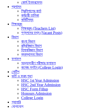
কোর্স ইনফরমেশন
প্রশাসন
প্রিন্সিপালের বার্তা
কর্মচারী তালিকা
কমিটিসমূহ
শিক্ষকবৃন্দ
শিক্ষকবৃন্দ (Teachers List)
শূণ্যপদের তথ্য (Vacant Posts)
বিভাগ
বাংলা বিভাগ
রাষ্ট্রবিজ্ঞান বিভাগ
হিসাববিজ্ঞান বিভাগ
ব্যবস্থাপনা বিভাগ
ফলাফল
অভ্যন্তরীণ পরীক্ষার ফলাফল
কলেজ লগইন (College Login)
নোটিশ
ভর্তি ও ফরম পূরণ
HSC 1st Year Admission
HSC 2nd Year Admission
HSC Form Fillup
Honours Admission
College Login
গ্যালারি
যোগাযোগ