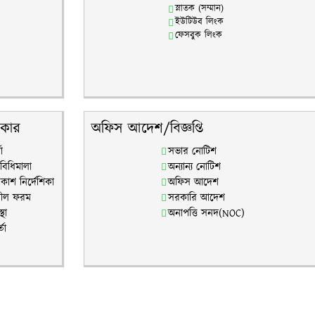
স্নাতক (সম্মান)
ইউটিউব লিংক
ফেসবুক লিংক
িকার
অফিস আদেশ/বিজ্ঞপ্তি
া
সভার নোটিশ
িধিমালা
অন্যান্য নোটিশ
রকাশ নির্দেশিকা
অফিস আদেশ
পীল ফরম
সরকারি আদেশ
থা
অনাপত্তি সনদ(NOC)
তা