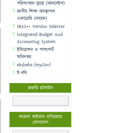
পরিসংখ্যান ব্যুরো (ব্যানবেইস)
জাতীয় শিক্ষা ব্যবস্থাপনা
একাডেমি (নায়েম)
IBAS++ Version Selector
Integrated Budget And
Accounting System
ইমিগ্রেশন ও পাসপোর্ট
অধিদপ্তর
eksheba (myGov)
ই-নথি
জরুরি হটলাইন
করোনা ভাইরাস প্রতিরোধে
যোগাযোগ