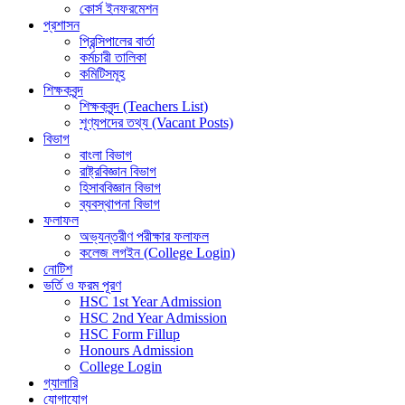
কোর্স ইনফরমেশন
প্রশাসন
প্রিন্সিপালের বার্তা
কর্মচারী তালিকা
কমিটিসমূহ
শিক্ষকবৃন্দ
শিক্ষকবৃন্দ (Teachers List)
শূণ্যপদের তথ্য (Vacant Posts)
বিভাগ
বাংলা বিভাগ
রাষ্ট্রবিজ্ঞান বিভাগ
হিসাববিজ্ঞান বিভাগ
ব্যবস্থাপনা বিভাগ
ফলাফল
অভ্যন্তরীণ পরীক্ষার ফলাফল
কলেজ লগইন (College Login)
নোটিশ
ভর্তি ও ফরম পূরণ
HSC 1st Year Admission
HSC 2nd Year Admission
HSC Form Fillup
Honours Admission
College Login
গ্যালারি
যোগাযোগ