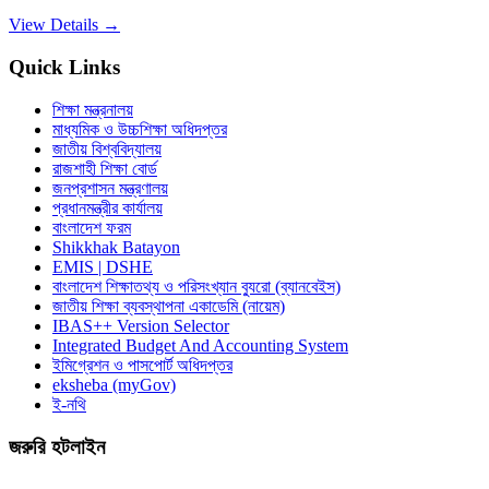
View Details →
Quick Links
শিক্ষা মন্ত্রনালয়
মাধ্যমিক ও উচ্চশিক্ষা অধিদপ্তর
জাতীয় বিশ্ববিদ্যালয়
রাজশাহী শিক্ষা বোর্ড
জনপ্রশাসন মন্ত্রণালয়
প্রধানমন্ত্রীর কার্যালয়
বাংলাদেশ ফরম
Shikkhak Batayon
EMIS | DSHE
বাংলাদেশ শিক্ষাতথ্য ও পরিসংখ্যান ব্যুরো (ব্যানবেইস)
জাতীয় শিক্ষা ব্যবস্থাপনা একাডেমি (নায়েম)
IBAS++ Version Selector
Integrated Budget And Accounting System
ইমিগ্রেশন ও পাসপোর্ট অধিদপ্তর
eksheba (myGov)
ই-নথি
জরুরি হটলাইন