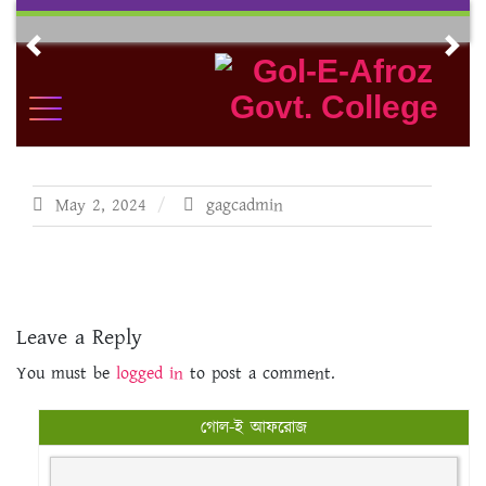
Skip
to
Previous
Nex
content
May 2, 2024
gagcadmin
Leave a Reply
You must be
logged in
to post a comment.
গোল-ই আফরোজ