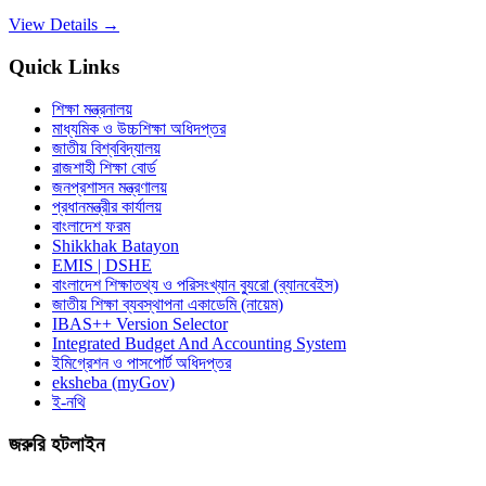
View Details →
Quick Links
শিক্ষা মন্ত্রনালয়
মাধ্যমিক ও উচ্চশিক্ষা অধিদপ্তর
জাতীয় বিশ্ববিদ্যালয়
রাজশাহী শিক্ষা বোর্ড
জনপ্রশাসন মন্ত্রণালয়
প্রধানমন্ত্রীর কার্যালয়
বাংলাদেশ ফরম
Shikkhak Batayon
EMIS | DSHE
বাংলাদেশ শিক্ষাতথ্য ও পরিসংখ্যান ব্যুরো (ব্যানবেইস)
জাতীয় শিক্ষা ব্যবস্থাপনা একাডেমি (নায়েম)
IBAS++ Version Selector
Integrated Budget And Accounting System
ইমিগ্রেশন ও পাসপোর্ট অধিদপ্তর
eksheba (myGov)
ই-নথি
জরুরি হটলাইন