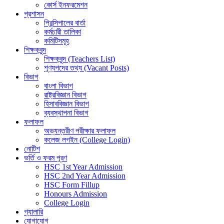
কোর্স ইনফরমেশন
প্রশাসন
প্রিন্সিপালের বার্তা
কর্মচারী তালিকা
কমিটিসমূহ
শিক্ষকবৃন্দ
শিক্ষকবৃন্দ (Teachers List)
শূণ্যপদের তথ্য (Vacant Posts)
বিভাগ
বাংলা বিভাগ
রাষ্ট্রবিজ্ঞান বিভাগ
হিসাববিজ্ঞান বিভাগ
ব্যবস্থাপনা বিভাগ
ফলাফল
অভ্যন্তরীণ পরীক্ষার ফলাফল
কলেজ লগইন (College Login)
নোটিশ
ভর্তি ও ফরম পূরণ
HSC 1st Year Admission
HSC 2nd Year Admission
HSC Form Fillup
Honours Admission
College Login
গ্যালারি
যোগাযোগ