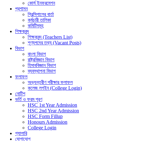
কোর্স ইনফরমেশন
প্রশাসন
প্রিন্সিপালের বার্তা
কর্মচারী তালিকা
কমিটিসমূহ
শিক্ষকবৃন্দ
শিক্ষকবৃন্দ (Teachers List)
শূণ্যপদের তথ্য (Vacant Posts)
বিভাগ
বাংলা বিভাগ
রাষ্ট্রবিজ্ঞান বিভাগ
হিসাববিজ্ঞান বিভাগ
ব্যবস্থাপনা বিভাগ
ফলাফল
অভ্যন্তরীণ পরীক্ষার ফলাফল
কলেজ লগইন (College Login)
নোটিশ
ভর্তি ও ফরম পূরণ
HSC 1st Year Admission
HSC 2nd Year Admission
HSC Form Fillup
Honours Admission
College Login
গ্যালারি
যোগাযোগ