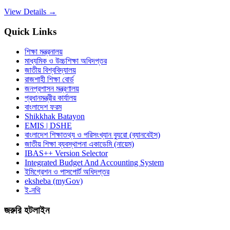
View Details →
Quick Links
শিক্ষা মন্ত্রনালয়
মাধ্যমিক ও উচ্চশিক্ষা অধিদপ্তর
জাতীয় বিশ্ববিদ্যালয়
রাজশাহী শিক্ষা বোর্ড
জনপ্রশাসন মন্ত্রণালয়
প্রধানমন্ত্রীর কার্যালয়
বাংলাদেশ ফরম
Shikkhak Batayon
EMIS | DSHE
বাংলাদেশ শিক্ষাতথ্য ও পরিসংখ্যান ব্যুরো (ব্যানবেইস)
জাতীয় শিক্ষা ব্যবস্থাপনা একাডেমি (নায়েম)
IBAS++ Version Selector
Integrated Budget And Accounting System
ইমিগ্রেশন ও পাসপোর্ট অধিদপ্তর
eksheba (myGov)
ই-নথি
জরুরি হটলাইন