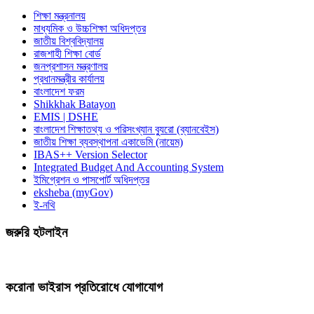
শিক্ষা মন্ত্রনালয়
মাধ্যমিক ও উচ্চশিক্ষা অধিদপ্তর
জাতীয় বিশ্ববিদ্যালয়
রাজশাহী শিক্ষা বোর্ড
জনপ্রশাসন মন্ত্রণালয়
প্রধানমন্ত্রীর কার্যালয়
বাংলাদেশ ফরম
Shikkhak Batayon
EMIS | DSHE
বাংলাদেশ শিক্ষাতথ্য ও পরিসংখ্যান ব্যুরো (ব্যানবেইস)
জাতীয় শিক্ষা ব্যবস্থাপনা একাডেমি (নায়েম)
IBAS++ Version Selector
Integrated Budget And Accounting System
ইমিগ্রেশন ও পাসপোর্ট অধিদপ্তর
eksheba (myGov)
ই-নথি
জরুরি হটলাইন
করোনা ভাইরাস প্রতিরোধে যোগাযোগ