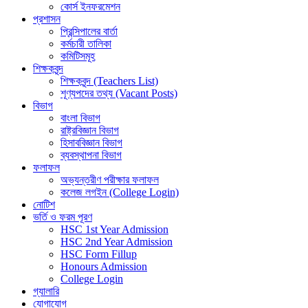
কোর্স ইনফরমেশন
প্রশাসন
প্রিন্সিপালের বার্তা
কর্মচারী তালিকা
কমিটিসমূহ
শিক্ষকবৃন্দ
শিক্ষকবৃন্দ (Teachers List)
শূণ্যপদের তথ্য (Vacant Posts)
বিভাগ
বাংলা বিভাগ
রাষ্ট্রবিজ্ঞান বিভাগ
হিসাববিজ্ঞান বিভাগ
ব্যবস্থাপনা বিভাগ
ফলাফল
অভ্যন্তরীণ পরীক্ষার ফলাফল
কলেজ লগইন (College Login)
নোটিশ
ভর্তি ও ফরম পূরণ
HSC 1st Year Admission
HSC 2nd Year Admission
HSC Form Fillup
Honours Admission
College Login
গ্যালারি
যোগাযোগ