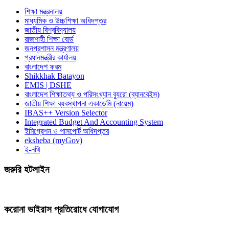
শিক্ষা মন্ত্রনালয়
মাধ্যমিক ও উচ্চশিক্ষা অধিদপ্তর
জাতীয় বিশ্ববিদ্যালয়
রাজশাহী শিক্ষা বোর্ড
জনপ্রশাসন মন্ত্রণালয়
প্রধানমন্ত্রীর কার্যালয়
বাংলাদেশ ফরম
Shikkhak Batayon
EMIS | DSHE
বাংলাদেশ শিক্ষাতথ্য ও পরিসংখ্যান ব্যুরো (ব্যানবেইস)
জাতীয় শিক্ষা ব্যবস্থাপনা একাডেমি (নায়েম)
IBAS++ Version Selector
Integrated Budget And Accounting System
ইমিগ্রেশন ও পাসপোর্ট অধিদপ্তর
eksheba (myGov)
ই-নথি
জরুরি হটলাইন
করোনা ভাইরাস প্রতিরোধে যোগাযোগ