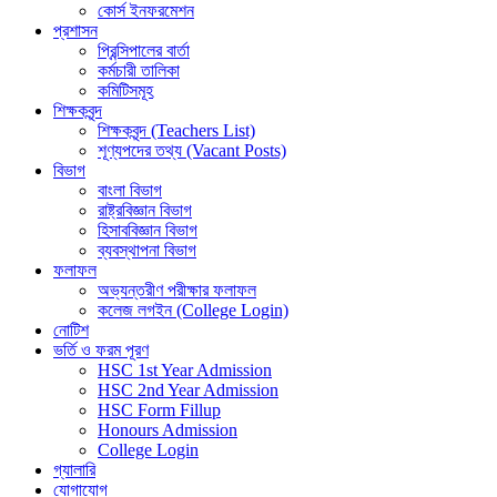
কোর্স ইনফরমেশন
প্রশাসন
প্রিন্সিপালের বার্তা
কর্মচারী তালিকা
কমিটিসমূহ
শিক্ষকবৃন্দ
শিক্ষকবৃন্দ (Teachers List)
শূণ্যপদের তথ্য (Vacant Posts)
বিভাগ
বাংলা বিভাগ
রাষ্ট্রবিজ্ঞান বিভাগ
হিসাববিজ্ঞান বিভাগ
ব্যবস্থাপনা বিভাগ
ফলাফল
অভ্যন্তরীণ পরীক্ষার ফলাফল
কলেজ লগইন (College Login)
নোটিশ
ভর্তি ও ফরম পূরণ
HSC 1st Year Admission
HSC 2nd Year Admission
HSC Form Fillup
Honours Admission
College Login
গ্যালারি
যোগাযোগ