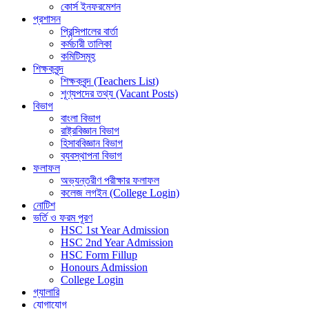
কোর্স ইনফরমেশন
প্রশাসন
প্রিন্সিপালের বার্তা
কর্মচারী তালিকা
কমিটিসমূহ
শিক্ষকবৃন্দ
শিক্ষকবৃন্দ (Teachers List)
শূণ্যপদের তথ্য (Vacant Posts)
বিভাগ
বাংলা বিভাগ
রাষ্ট্রবিজ্ঞান বিভাগ
হিসাববিজ্ঞান বিভাগ
ব্যবস্থাপনা বিভাগ
ফলাফল
অভ্যন্তরীণ পরীক্ষার ফলাফল
কলেজ লগইন (College Login)
নোটিশ
ভর্তি ও ফরম পূরণ
HSC 1st Year Admission
HSC 2nd Year Admission
HSC Form Fillup
Honours Admission
College Login
গ্যালারি
যোগাযোগ