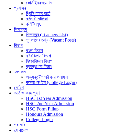
কোর্স ইনফরমেশন
প্রশাসন
প্রিন্সিপালের বার্তা
কর্মচারী তালিকা
কমিটিসমূহ
শিক্ষকবৃন্দ
শিক্ষকবৃন্দ (Teachers List)
শূণ্যপদের তথ্য (Vacant Posts)
বিভাগ
বাংলা বিভাগ
রাষ্ট্রবিজ্ঞান বিভাগ
হিসাববিজ্ঞান বিভাগ
ব্যবস্থাপনা বিভাগ
ফলাফল
অভ্যন্তরীণ পরীক্ষার ফলাফল
কলেজ লগইন (College Login)
নোটিশ
ভর্তি ও ফরম পূরণ
HSC 1st Year Admission
HSC 2nd Year Admission
HSC Form Fillup
Honours Admission
College Login
গ্যালারি
যোগাযোগ