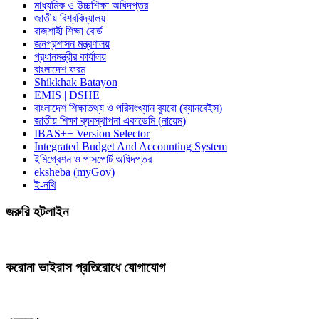
মাধ্যমিক ও উচ্চশিক্ষা অধিদপ্তর
জাতীয় বিশ্ববিদ্যালয়
রাজশাহী শিক্ষা বোর্ড
জনপ্রশাসন মন্ত্রণালয়
প্রধানমন্ত্রীর কার্যালয়
বাংলাদেশ ফরম
Shikkhak Batayon
EMIS | DSHE
বাংলাদেশ শিক্ষাতথ্য ও পরিসংখ্যান ব্যুরো (ব্যানবেইস)
জাতীয় শিক্ষা ব্যবস্থাপনা একাডেমি (নায়েম)
IBAS++ Version Selector
Integrated Budget And Accounting System
ইমিগ্রেশন ও পাসপোর্ট অধিদপ্তর
eksheba (myGov)
ই-নথি
জরুরি হটলাইন
করোনা ভাইরাস প্রতিরোধে যোগাযোগ