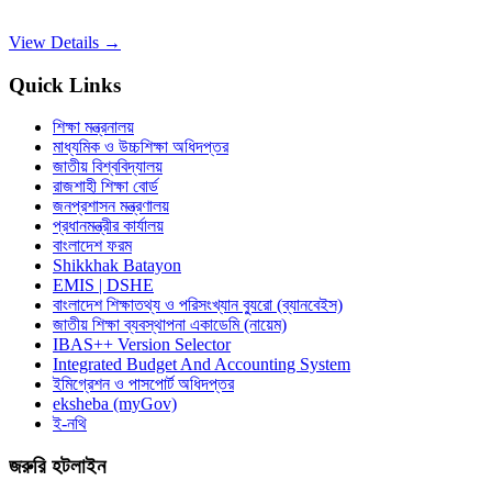
View Details →
Quick Links
শিক্ষা মন্ত্রনালয়
মাধ্যমিক ও উচ্চশিক্ষা অধিদপ্তর
জাতীয় বিশ্ববিদ্যালয়
রাজশাহী শিক্ষা বোর্ড
জনপ্রশাসন মন্ত্রণালয়
প্রধানমন্ত্রীর কার্যালয়
বাংলাদেশ ফরম
Shikkhak Batayon
EMIS | DSHE
বাংলাদেশ শিক্ষাতথ্য ও পরিসংখ্যান ব্যুরো (ব্যানবেইস)
জাতীয় শিক্ষা ব্যবস্থাপনা একাডেমি (নায়েম)
IBAS++ Version Selector
Integrated Budget And Accounting System
ইমিগ্রেশন ও পাসপোর্ট অধিদপ্তর
eksheba (myGov)
ই-নথি
জরুরি হটলাইন