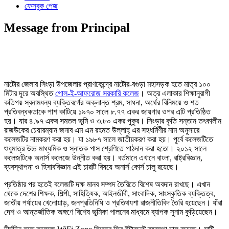
ফেসবুক পেজ
Message from Principal
নাটোর জেলার সিংড়া উপজেলার প্রাণকেন্দ্রে নাটোর-বগুড়া মহাসড়ক হতে মাত্র ১০০
মিটার দূরে অবস্থিত
গোল-ই-আফরোজ সরকারি কলেজ
। অত্র এলাকার শিক্ষানুরাগী
কতিপয় স্বনামধন্য ব্যক্তিবর্গের অক্লান্ত শ্রম, সাধনা, অর্থের বিনিময়ে ও শত
প্রতিবন্ধকতাকে পাশ কাটিয়ে ১৯৭০ সালে ৮.৭৭ একর জায়গার ওপর এটি প্রতিষ্ঠিত
হয়। যার ৪.৯৭ একর সমতল ভূমি ও ৩.৮০ একর পুকুর। সিংড়ার কৃতি সন্তান তৎকালীন
রাজউকের চেয়ারম্যান জনাব এম এম রহমত উল্লাহ্ এর সহধর্মিণীর নাম অনুসারে
কলেজটির নামকরণ করা হয়। যা ১৯৮৭ সালে জাতীয়করণ করা হয়। পূর্বে কলেজটিতে
শুধুমাত্র উচ্চ মাধ্যমিক ও স্নাতক পাস শ্রেণিতে পাঠদান করা হতো। ২০১২ সালে
কলেজটিকে অনার্স কলেজে উন্নীত করা হয়। বর্তমানে এখানে বাংলা, রাষ্ট্রবিজ্ঞান,
ব্যবস্থাপনা ও হিসাববিজ্ঞান এই চারটি বিষয়ে অনার্স কোর্স চালু রয়েছে।
প্রতিষ্ঠার পর হতেই বলেজটি দক্ষ মানব সম্পদ তৈরিতে বিশেষ অবদান রাখছে। এখান
থেকে দেশের শিক্ষক, শিল্পী, সাহিত্যিক, আইনজীবী, সাংবাদিক, সাংস্কৃতিক ব্যক্তিত্ব,
জাতীয় পর্যায়ের খেলোয়াড়, জনপ্রতিনিধি ও প্রতিথযশা রাজনীতিবিদ তৈরি হয়েছেন। যাঁরা
দেশ ও আন্তর্জাতিক অঙ্গণে বিশেষ ভূমিকা পালনের মাধ্যমে ব্যাপক সুনাম কুড়িয়েছেন।