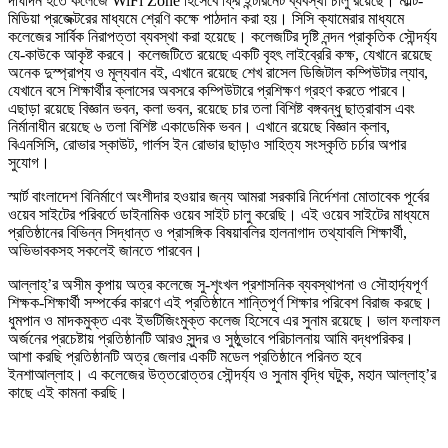
দীর্ঘদিন হতে কলেজে WiFi Zone হিসেবে ফ্রি ইন্টারনেট ব্যবস্থা চালু রয়েছে। মাল্টি-
মিডিয়া প্রজেক্টরের মাধ্যমে শ্রেণি কক্ষে পাঠদান করা হয়। সিসি ক্যামেরার মাধ্যমে
কলেজের সার্বিক নিরাপত্তা ব্যবস্থা করা হয়েছে। কলেজটির দৃষ্টি নন্দন প্রাকৃতিক সৌন্দর্য্য
যে-কাউকে আকৃষ্ট করবে। কলেজটিতে রয়েছে একটি বৃহৎ লাইব্রেরি কক্ষ, যেখানে রয়েছে
অনেক দুস্প্রাপ্য ও মূল্যবান বই, এখানে রয়েছে শেখ রাসেল ডিজিটাল কম্পিউটার ল্যাব,
যেখানে বসে শিক্ষার্থীর ক্লাসের অবসরে কম্পিউটারে প্রশিক্ষণ গ্রহণ করতে পারবে।
এছাড়া রয়েছে বিজ্ঞান ভবন, কলা ভবন, রয়েছে চার তলা বিশিষ্ট বঙ্গবন্ধু ছাত্রাবাস এবং
নির্মানাধীন রয়েছে ৬ তলা বিশিষ্ট একাডেমিক ভবন। এখানে রয়েছে বিজ্ঞান ক্লাব,
বিএনসিসি, রোভার স্কাউট, গার্লস ইন রোভার ছাড়াও সাহিত্য সংস্কৃতি চর্চার অপার
সুযোগ।
স্মার্ট বাংলাদেশ বিনির্মাণে অংশীদার হওয়ার জন্য আমরা সরকারি নির্দেশনা মোতাবেক পূর্বের
ওয়েব সাইটের পরিবর্তে ডাইনামিক ওয়েব সাইট চালু করেছি। এই ওয়েব সাইটের মাধ্যমে
প্রতিষ্ঠানের বিভিন্ন সিদ্ধান্ত ও প্রাসঙ্গিক বিষয়াবলির হালনাগাদ তথ্যাবলি শিক্ষার্থী,
অভিভাবকসহ সকলেই জানতে পারবেন।
আল্লাহ্’র অসীম কৃপায় অত্র কলেজে সু-শৃংখল প্রশাসনিক ব্যবস্থাপনা ও সৌহার্দ্যপূর্ণ
শিক্ষক-শিক্ষার্থী সম্পর্কের কারণে এই প্রতিষ্ঠানে শান্তিপূর্ণ শিক্ষার পরিবেশ বিরাজ করছে।
ধুমপান ও মাদকমুক্ত এবং ইভটিজিংমুক্ত কলেজ হিসেবে এর সুনাম রয়েছে। ভাল ফলাফল
অর্জনের প্রচেষ্টায় প্রতিষ্ঠানটি আরও সুন্দর ও সুষ্ঠুভাবে পরিচালনায় আমি বদ্ধপরিকর।
আশা করছি প্রতিষ্ঠানটি অত্র জেলার একটি মডেল প্রতিষ্ঠানে পরিনত হবে
ইনশাআল্লাহ। এ কলেজের উত্তরোত্তর সৌন্দর্য্য ও সুনাম বৃদ্ধি ঘটুক, মহান আল্লাহ্’র
কাছে এই কামনা করছি।