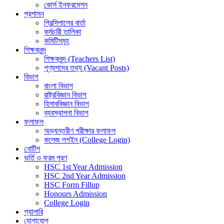
কোর্স ইনফরমেশন
প্রশাসন
প্রিন্সিপালের বার্তা
কর্মচারী তালিকা
কমিটিসমূহ
শিক্ষকবৃন্দ
শিক্ষকবৃন্দ (Teachers List)
শূণ্যপদের তথ্য (Vacant Posts)
বিভাগ
বাংলা বিভাগ
রাষ্ট্রবিজ্ঞান বিভাগ
হিসাববিজ্ঞান বিভাগ
ব্যবস্থাপনা বিভাগ
ফলাফল
অভ্যন্তরীণ পরীক্ষার ফলাফল
কলেজ লগইন (College Login)
নোটিশ
ভর্তি ও ফরম পূরণ
HSC 1st Year Admission
HSC 2nd Year Admission
HSC Form Fillup
Honours Admission
College Login
গ্যালারি
যোগাযোগ