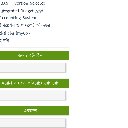
IBAS++ Version Selector
Integrated Budget And
Accounting System
ইমিগ্রেশন ও পাসপোর্ট অধিদপ্তর
eksheba (myGov)
ই-নথি
জরুরি হটলাইন
করোনা ভাইরাস প্রতিরোধে যোগাযোগ
একদেশ