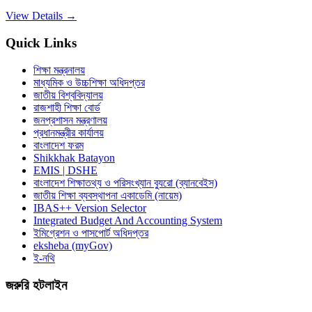
View Details →
Quick Links
শিক্ষা মন্ত্রনালয়
মাধ্যমিক ও উচ্চশিক্ষা অধিদপ্তর
জাতীয় বিশ্ববিদ্যালয়
রাজশাহী শিক্ষা বোর্ড
জনপ্রশাসন মন্ত্রণালয়
প্রধানমন্ত্রীর কার্যালয়
বাংলাদেশ ফরম
Shikkhak Batayon
EMIS | DSHE
বাংলাদেশ শিক্ষাতথ্য ও পরিসংখ্যান ব্যুরো (ব্যানবেইস)
জাতীয় শিক্ষা ব্যবস্থাপনা একাডেমি (নায়েম)
IBAS++ Version Selector
Integrated Budget And Accounting System
ইমিগ্রেশন ও পাসপোর্ট অধিদপ্তর
eksheba (myGov)
ই-নথি
জরুরি হটলাইন