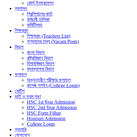
কোর্স ইনফরমেশন
প্রশাসন
প্রিন্সিপালের বার্তা
কর্মচারী তালিকা
কমিটিসমূহ
শিক্ষকবৃন্দ
শিক্ষকবৃন্দ (Teachers List)
শূণ্যপদের তথ্য (Vacant Posts)
বিভাগ
বাংলা বিভাগ
রাষ্ট্রবিজ্ঞান বিভাগ
হিসাববিজ্ঞান বিভাগ
ব্যবস্থাপনা বিভাগ
ফলাফল
অভ্যন্তরীণ পরীক্ষার ফলাফল
কলেজ লগইন (College Login)
নোটিশ
ভর্তি ও ফরম পূরণ
HSC 1st Year Admission
HSC 2nd Year Admission
HSC Form Fillup
Honours Admission
College Login
গ্যালারি
যোগাযোগ