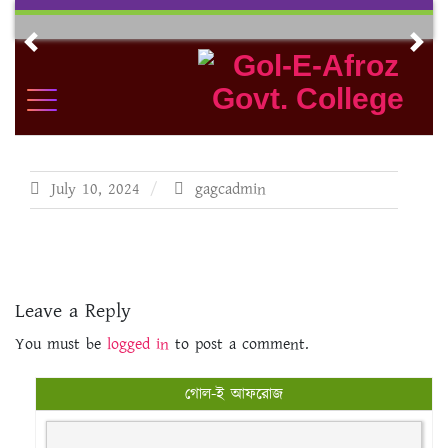
Skip
to
Previous
Nex
content
July 10, 2024
gagcadmin
Leave a Reply
You must be
logged in
to post a comment.
গোল-ই আফরোজ