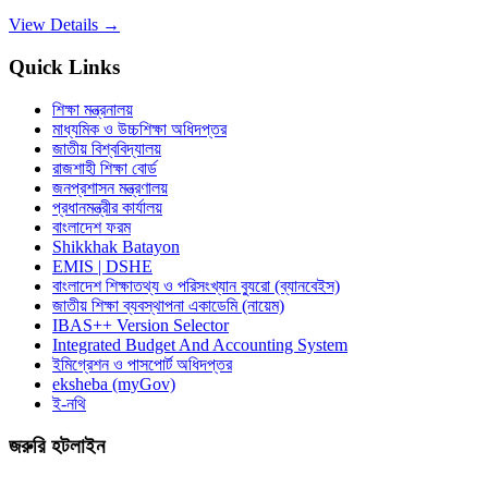
View Details →
Quick Links
শিক্ষা মন্ত্রনালয়
মাধ্যমিক ও উচ্চশিক্ষা অধিদপ্তর
জাতীয় বিশ্ববিদ্যালয়
রাজশাহী শিক্ষা বোর্ড
জনপ্রশাসন মন্ত্রণালয়
প্রধানমন্ত্রীর কার্যালয়
বাংলাদেশ ফরম
Shikkhak Batayon
EMIS | DSHE
বাংলাদেশ শিক্ষাতথ্য ও পরিসংখ্যান ব্যুরো (ব্যানবেইস)
জাতীয় শিক্ষা ব্যবস্থাপনা একাডেমি (নায়েম)
IBAS++ Version Selector
Integrated Budget And Accounting System
ইমিগ্রেশন ও পাসপোর্ট অধিদপ্তর
eksheba (myGov)
ই-নথি
জরুরি হটলাইন