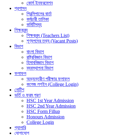
কোর্স ইনফরমেশন
প্রশাসন
প্রিন্সিপালের বার্তা
কর্মচারী তালিকা
কমিটিসমূহ
শিক্ষকবৃন্দ
শিক্ষকবৃন্দ (Teachers List)
শূণ্যপদের তথ্য (Vacant Posts)
বিভাগ
বাংলা বিভাগ
রাষ্ট্রবিজ্ঞান বিভাগ
হিসাববিজ্ঞান বিভাগ
ব্যবস্থাপনা বিভাগ
ফলাফল
অভ্যন্তরীণ পরীক্ষার ফলাফল
কলেজ লগইন (College Login)
নোটিশ
ভর্তি ও ফরম পূরণ
HSC 1st Year Admission
HSC 2nd Year Admission
HSC Form Fillup
Honours Admission
College Login
গ্যালারি
যোগাযোগ