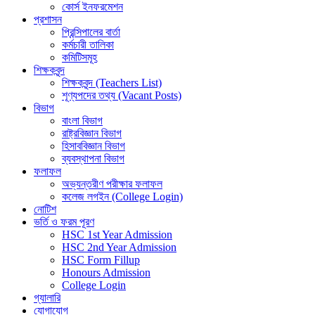
কোর্স ইনফরমেশন
প্রশাসন
প্রিন্সিপালের বার্তা
কর্মচারী তালিকা
কমিটিসমূহ
শিক্ষকবৃন্দ
শিক্ষকবৃন্দ (Teachers List)
শূণ্যপদের তথ্য (Vacant Posts)
বিভাগ
বাংলা বিভাগ
রাষ্ট্রবিজ্ঞান বিভাগ
হিসাববিজ্ঞান বিভাগ
ব্যবস্থাপনা বিভাগ
ফলাফল
অভ্যন্তরীণ পরীক্ষার ফলাফল
কলেজ লগইন (College Login)
নোটিশ
ভর্তি ও ফরম পূরণ
HSC 1st Year Admission
HSC 2nd Year Admission
HSC Form Fillup
Honours Admission
College Login
গ্যালারি
যোগাযোগ