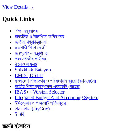
View Details →
Quick Links
শিক্ষা মন্ত্রনালয়
মাধ্যমিক ও উচ্চশিক্ষা অধিদপ্তর
জাতীয় বিশ্ববিদ্যালয়
রাজশাহী শিক্ষা বোর্ড
জনপ্রশাসন মন্ত্রণালয়
প্রধানমন্ত্রীর কার্যালয়
বাংলাদেশ ফরম
Shikkhak Batayon
EMIS | DSHE
বাংলাদেশ শিক্ষাতথ্য ও পরিসংখ্যান ব্যুরো (ব্যানবেইস)
জাতীয় শিক্ষা ব্যবস্থাপনা একাডেমি (নায়েম)
IBAS++ Version Selector
Integrated Budget And Accounting System
ইমিগ্রেশন ও পাসপোর্ট অধিদপ্তর
eksheba (myGov)
ই-নথি
জরুরি হটলাইন