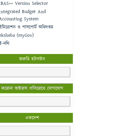
IBAS++ Version Selector
Integrated Budget And
Accounting System
ইমিগ্রেশন ও পাসপোর্ট অধিদপ্তর
eksheba (myGov)
ই-নথি
জরুরি হটলাইন
করোনা ভাইরাস প্রতিরোধে যোগাযোগ
একদেশ