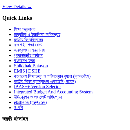
View Details →
Quick Links
শিক্ষা মন্ত্রনালয়
মাধ্যমিক ও উচ্চশিক্ষা অধিদপ্তর
জাতীয় বিশ্ববিদ্যালয়
রাজশাহী শিক্ষা বোর্ড
জনপ্রশাসন মন্ত্রণালয়
প্রধানমন্ত্রীর কার্যালয়
বাংলাদেশ ফরম
Shikkhak Batayon
EMIS | DSHE
বাংলাদেশ শিক্ষাতথ্য ও পরিসংখ্যান ব্যুরো (ব্যানবেইস)
জাতীয় শিক্ষা ব্যবস্থাপনা একাডেমি (নায়েম)
IBAS++ Version Selector
Integrated Budget And Accounting System
ইমিগ্রেশন ও পাসপোর্ট অধিদপ্তর
eksheba (myGov)
ই-নথি
জরুরি হটলাইন