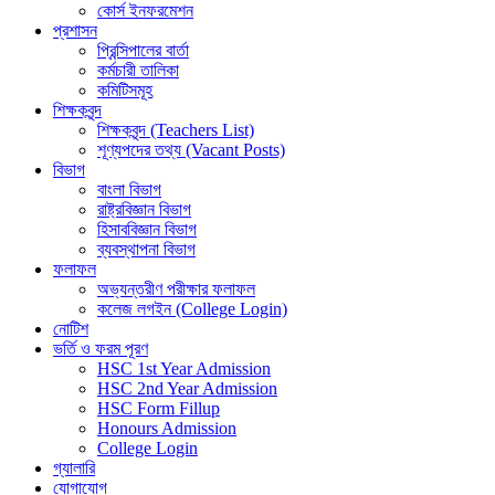
কোর্স ইনফরমেশন
প্রশাসন
প্রিন্সিপালের বার্তা
কর্মচারী তালিকা
কমিটিসমূহ
শিক্ষকবৃন্দ
শিক্ষকবৃন্দ (Teachers List)
শূণ্যপদের তথ্য (Vacant Posts)
বিভাগ
বাংলা বিভাগ
রাষ্ট্রবিজ্ঞান বিভাগ
হিসাববিজ্ঞান বিভাগ
ব্যবস্থাপনা বিভাগ
ফলাফল
অভ্যন্তরীণ পরীক্ষার ফলাফল
কলেজ লগইন (College Login)
নোটিশ
ভর্তি ও ফরম পূরণ
HSC 1st Year Admission
HSC 2nd Year Admission
HSC Form Fillup
Honours Admission
College Login
গ্যালারি
যোগাযোগ