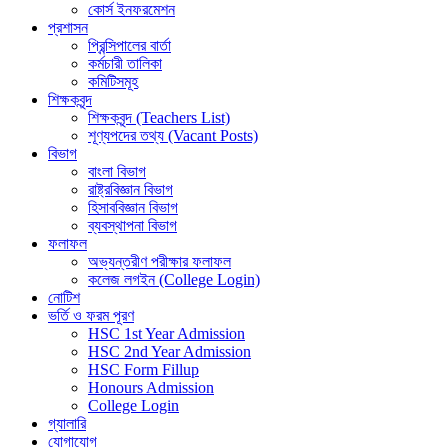
কোর্স ইনফরমেশন
প্রশাসন
প্রিন্সিপালের বার্তা
কর্মচারী তালিকা
কমিটিসমূহ
শিক্ষকবৃন্দ
শিক্ষকবৃন্দ (Teachers List)
শূণ্যপদের তথ্য (Vacant Posts)
বিভাগ
বাংলা বিভাগ
রাষ্ট্রবিজ্ঞান বিভাগ
হিসাববিজ্ঞান বিভাগ
ব্যবস্থাপনা বিভাগ
ফলাফল
অভ্যন্তরীণ পরীক্ষার ফলাফল
কলেজ লগইন (College Login)
নোটিশ
ভর্তি ও ফরম পূরণ
HSC 1st Year Admission
HSC 2nd Year Admission
HSC Form Fillup
Honours Admission
College Login
গ্যালারি
যোগাযোগ