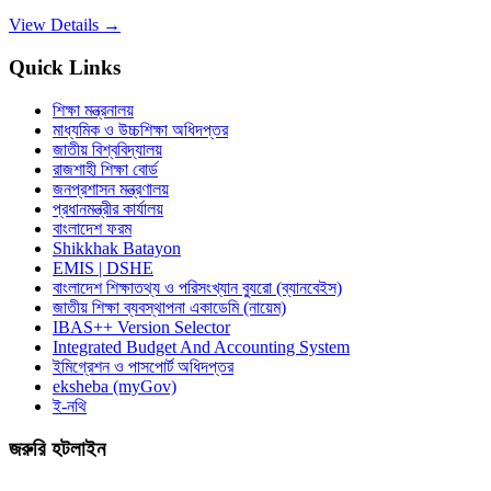
View Details →
Quick Links
শিক্ষা মন্ত্রনালয়
মাধ্যমিক ও উচ্চশিক্ষা অধিদপ্তর
জাতীয় বিশ্ববিদ্যালয়
রাজশাহী শিক্ষা বোর্ড
জনপ্রশাসন মন্ত্রণালয়
প্রধানমন্ত্রীর কার্যালয়
বাংলাদেশ ফরম
Shikkhak Batayon
EMIS | DSHE
বাংলাদেশ শিক্ষাতথ্য ও পরিসংখ্যান ব্যুরো (ব্যানবেইস)
জাতীয় শিক্ষা ব্যবস্থাপনা একাডেমি (নায়েম)
IBAS++ Version Selector
Integrated Budget And Accounting System
ইমিগ্রেশন ও পাসপোর্ট অধিদপ্তর
eksheba (myGov)
ই-নথি
জরুরি হটলাইন