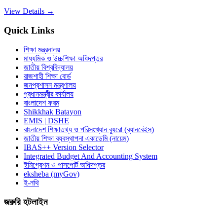
View Details →
Quick Links
শিক্ষা মন্ত্রনালয়
মাধ্যমিক ও উচ্চশিক্ষা অধিদপ্তর
জাতীয় বিশ্ববিদ্যালয়
রাজশাহী শিক্ষা বোর্ড
জনপ্রশাসন মন্ত্রণালয়
প্রধানমন্ত্রীর কার্যালয়
বাংলাদেশ ফরম
Shikkhak Batayon
EMIS | DSHE
বাংলাদেশ শিক্ষাতথ্য ও পরিসংখ্যান ব্যুরো (ব্যানবেইস)
জাতীয় শিক্ষা ব্যবস্থাপনা একাডেমি (নায়েম)
IBAS++ Version Selector
Integrated Budget And Accounting System
ইমিগ্রেশন ও পাসপোর্ট অধিদপ্তর
eksheba (myGov)
ই-নথি
জরুরি হটলাইন