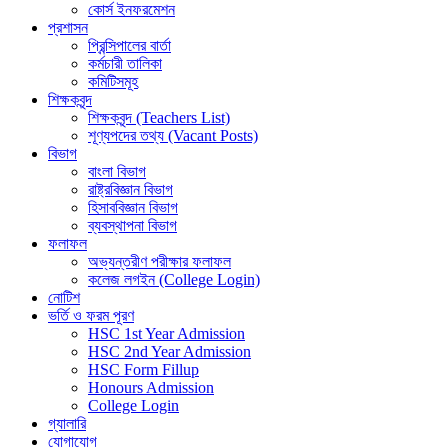
কোর্স ইনফরমেশন
প্রশাসন
প্রিন্সিপালের বার্তা
কর্মচারী তালিকা
কমিটিসমূহ
শিক্ষকবৃন্দ
শিক্ষকবৃন্দ (Teachers List)
শূণ্যপদের তথ্য (Vacant Posts)
বিভাগ
বাংলা বিভাগ
রাষ্ট্রবিজ্ঞান বিভাগ
হিসাববিজ্ঞান বিভাগ
ব্যবস্থাপনা বিভাগ
ফলাফল
অভ্যন্তরীণ পরীক্ষার ফলাফল
কলেজ লগইন (College Login)
নোটিশ
ভর্তি ও ফরম পূরণ
HSC 1st Year Admission
HSC 2nd Year Admission
HSC Form Fillup
Honours Admission
College Login
গ্যালারি
যোগাযোগ