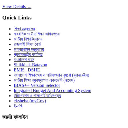
View Details →
Quick Links
শিক্ষা মন্ত্রনালয়
মাধ্যমিক ও উচ্চশিক্ষা অধিদপ্তর
জাতীয় বিশ্ববিদ্যালয়
রাজশাহী শিক্ষা বোর্ড
জনপ্রশাসন মন্ত্রণালয়
প্রধানমন্ত্রীর কার্যালয়
বাংলাদেশ ফরম
Shikkhak Batayon
EMIS | DSHE
বাংলাদেশ শিক্ষাতথ্য ও পরিসংখ্যান ব্যুরো (ব্যানবেইস)
জাতীয় শিক্ষা ব্যবস্থাপনা একাডেমি (নায়েম)
IBAS++ Version Selector
Integrated Budget And Accounting System
ইমিগ্রেশন ও পাসপোর্ট অধিদপ্তর
eksheba (myGov)
ই-নথি
জরুরি হটলাইন