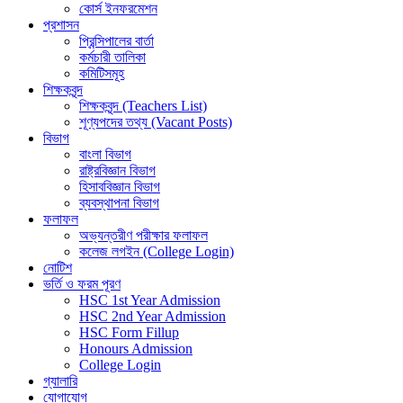
কোর্স ইনফরমেশন
প্রশাসন
প্রিন্সিপালের বার্তা
কর্মচারী তালিকা
কমিটিসমূহ
শিক্ষকবৃন্দ
শিক্ষকবৃন্দ (Teachers List)
শূণ্যপদের তথ্য (Vacant Posts)
বিভাগ
বাংলা বিভাগ
রাষ্ট্রবিজ্ঞান বিভাগ
হিসাববিজ্ঞান বিভাগ
ব্যবস্থাপনা বিভাগ
ফলাফল
অভ্যন্তরীণ পরীক্ষার ফলাফল
কলেজ লগইন (College Login)
নোটিশ
ভর্তি ও ফরম পূরণ
HSC 1st Year Admission
HSC 2nd Year Admission
HSC Form Fillup
Honours Admission
College Login
গ্যালারি
যোগাযোগ