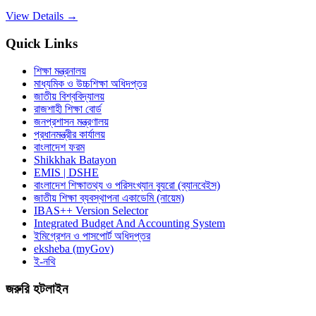
View Details →
Quick Links
শিক্ষা মন্ত্রনালয়
মাধ্যমিক ও উচ্চশিক্ষা অধিদপ্তর
জাতীয় বিশ্ববিদ্যালয়
রাজশাহী শিক্ষা বোর্ড
জনপ্রশাসন মন্ত্রণালয়
প্রধানমন্ত্রীর কার্যালয়
বাংলাদেশ ফরম
Shikkhak Batayon
EMIS | DSHE
বাংলাদেশ শিক্ষাতথ্য ও পরিসংখ্যান ব্যুরো (ব্যানবেইস)
জাতীয় শিক্ষা ব্যবস্থাপনা একাডেমি (নায়েম)
IBAS++ Version Selector
Integrated Budget And Accounting System
ইমিগ্রেশন ও পাসপোর্ট অধিদপ্তর
eksheba (myGov)
ই-নথি
জরুরি হটলাইন