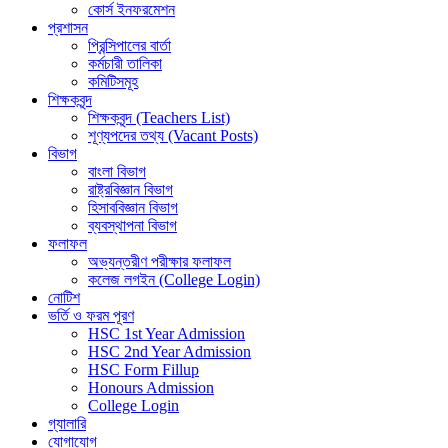
কোর্স ইনফরমেশন
প্রশাসন
প্রিন্সিপালের বার্তা
কর্মচারী তালিকা
কমিটিসমূহ
শিক্ষকবৃন্দ
শিক্ষকবৃন্দ (Teachers List)
শূণ্যপদের তথ্য (Vacant Posts)
বিভাগ
বাংলা বিভাগ
রাষ্ট্রবিজ্ঞান বিভাগ
হিসাববিজ্ঞান বিভাগ
ব্যবস্থাপনা বিভাগ
ফলাফল
অভ্যন্তরীণ পরীক্ষার ফলাফল
কলেজ লগইন (College Login)
নোটিশ
ভর্তি ও ফরম পূরণ
HSC 1st Year Admission
HSC 2nd Year Admission
HSC Form Fillup
Honours Admission
College Login
গ্যালারি
যোগাযোগ