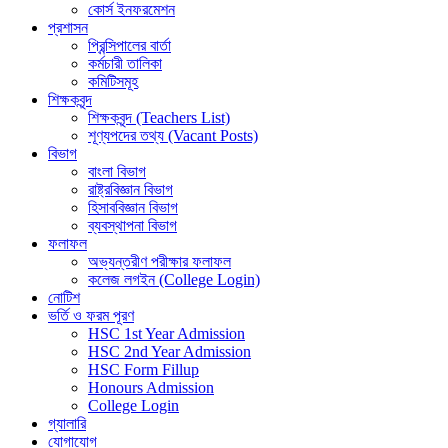
কোর্স ইনফরমেশন
প্রশাসন
প্রিন্সিপালের বার্তা
কর্মচারী তালিকা
কমিটিসমূহ
শিক্ষকবৃন্দ
শিক্ষকবৃন্দ (Teachers List)
শূণ্যপদের তথ্য (Vacant Posts)
বিভাগ
বাংলা বিভাগ
রাষ্ট্রবিজ্ঞান বিভাগ
হিসাববিজ্ঞান বিভাগ
ব্যবস্থাপনা বিভাগ
ফলাফল
অভ্যন্তরীণ পরীক্ষার ফলাফল
কলেজ লগইন (College Login)
নোটিশ
ভর্তি ও ফরম পূরণ
HSC 1st Year Admission
HSC 2nd Year Admission
HSC Form Fillup
Honours Admission
College Login
গ্যালারি
যোগাযোগ