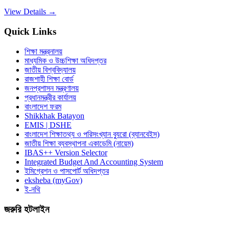
View Details →
Quick Links
শিক্ষা মন্ত্রনালয়
মাধ্যমিক ও উচ্চশিক্ষা অধিদপ্তর
জাতীয় বিশ্ববিদ্যালয়
রাজশাহী শিক্ষা বোর্ড
জনপ্রশাসন মন্ত্রণালয়
প্রধানমন্ত্রীর কার্যালয়
বাংলাদেশ ফরম
Shikkhak Batayon
EMIS | DSHE
বাংলাদেশ শিক্ষাতথ্য ও পরিসংখ্যান ব্যুরো (ব্যানবেইস)
জাতীয় শিক্ষা ব্যবস্থাপনা একাডেমি (নায়েম)
IBAS++ Version Selector
Integrated Budget And Accounting System
ইমিগ্রেশন ও পাসপোর্ট অধিদপ্তর
eksheba (myGov)
ই-নথি
জরুরি হটলাইন