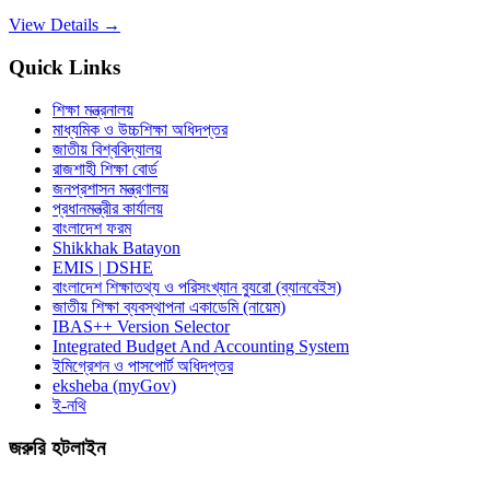
View Details →
Quick Links
শিক্ষা মন্ত্রনালয়
মাধ্যমিক ও উচ্চশিক্ষা অধিদপ্তর
জাতীয় বিশ্ববিদ্যালয়
রাজশাহী শিক্ষা বোর্ড
জনপ্রশাসন মন্ত্রণালয়
প্রধানমন্ত্রীর কার্যালয়
বাংলাদেশ ফরম
Shikkhak Batayon
EMIS | DSHE
বাংলাদেশ শিক্ষাতথ্য ও পরিসংখ্যান ব্যুরো (ব্যানবেইস)
জাতীয় শিক্ষা ব্যবস্থাপনা একাডেমি (নায়েম)
IBAS++ Version Selector
Integrated Budget And Accounting System
ইমিগ্রেশন ও পাসপোর্ট অধিদপ্তর
eksheba (myGov)
ই-নথি
জরুরি হটলাইন