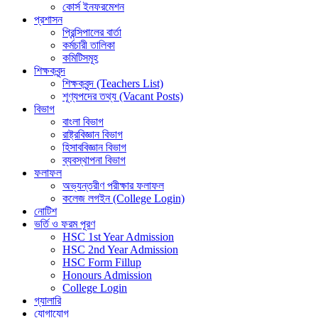
কোর্স ইনফরমেশন
প্রশাসন
প্রিন্সিপালের বার্তা
কর্মচারী তালিকা
কমিটিসমূহ
শিক্ষকবৃন্দ
শিক্ষকবৃন্দ (Teachers List)
শূণ্যপদের তথ্য (Vacant Posts)
বিভাগ
বাংলা বিভাগ
রাষ্ট্রবিজ্ঞান বিভাগ
হিসাববিজ্ঞান বিভাগ
ব্যবস্থাপনা বিভাগ
ফলাফল
অভ্যন্তরীণ পরীক্ষার ফলাফল
কলেজ লগইন (College Login)
নোটিশ
ভর্তি ও ফরম পূরণ
HSC 1st Year Admission
HSC 2nd Year Admission
HSC Form Fillup
Honours Admission
College Login
গ্যালারি
যোগাযোগ