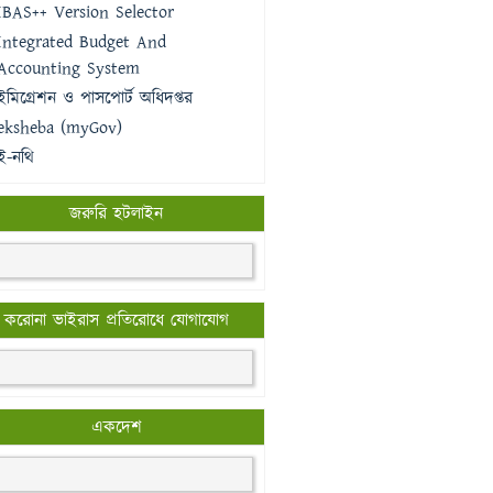
IBAS++ Version Selector
Integrated Budget And
Accounting System
ইমিগ্রেশন ও পাসপোর্ট অধিদপ্তর
eksheba (myGov)
ই-নথি
জরুরি হটলাইন
করোনা ভাইরাস প্রতিরোধে যোগাযোগ
একদেশ