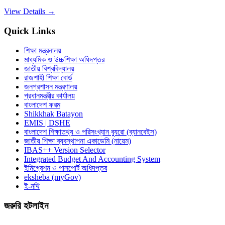
View Details →
Quick Links
শিক্ষা মন্ত্রনালয়
মাধ্যমিক ও উচ্চশিক্ষা অধিদপ্তর
জাতীয় বিশ্ববিদ্যালয়
রাজশাহী শিক্ষা বোর্ড
জনপ্রশাসন মন্ত্রণালয়
প্রধানমন্ত্রীর কার্যালয়
বাংলাদেশ ফরম
Shikkhak Batayon
EMIS | DSHE
বাংলাদেশ শিক্ষাতথ্য ও পরিসংখ্যান ব্যুরো (ব্যানবেইস)
জাতীয় শিক্ষা ব্যবস্থাপনা একাডেমি (নায়েম)
IBAS++ Version Selector
Integrated Budget And Accounting System
ইমিগ্রেশন ও পাসপোর্ট অধিদপ্তর
eksheba (myGov)
ই-নথি
জরুরি হটলাইন