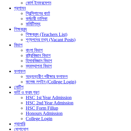
কোর্স ইনফরমেশন
প্রশাসন
প্রিন্সিপালের বার্তা
কর্মচারী তালিকা
কমিটিসমূহ
শিক্ষকবৃন্দ
শিক্ষকবৃন্দ (Teachers List)
শূণ্যপদের তথ্য (Vacant Posts)
বিভাগ
বাংলা বিভাগ
রাষ্ট্রবিজ্ঞান বিভাগ
হিসাববিজ্ঞান বিভাগ
ব্যবস্থাপনা বিভাগ
ফলাফল
অভ্যন্তরীণ পরীক্ষার ফলাফল
কলেজ লগইন (College Login)
নোটিশ
ভর্তি ও ফরম পূরণ
HSC 1st Year Admission
HSC 2nd Year Admission
HSC Form Fillup
Honours Admission
College Login
গ্যালারি
যোগাযোগ