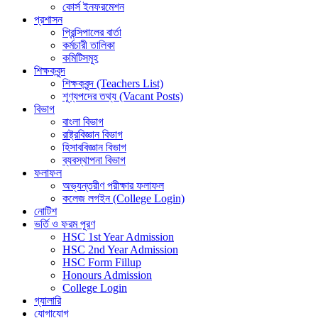
কোর্স ইনফরমেশন
প্রশাসন
প্রিন্সিপালের বার্তা
কর্মচারী তালিকা
কমিটিসমূহ
শিক্ষকবৃন্দ
শিক্ষকবৃন্দ (Teachers List)
শূণ্যপদের তথ্য (Vacant Posts)
বিভাগ
বাংলা বিভাগ
রাষ্ট্রবিজ্ঞান বিভাগ
হিসাববিজ্ঞান বিভাগ
ব্যবস্থাপনা বিভাগ
ফলাফল
অভ্যন্তরীণ পরীক্ষার ফলাফল
কলেজ লগইন (College Login)
নোটিশ
ভর্তি ও ফরম পূরণ
HSC 1st Year Admission
HSC 2nd Year Admission
HSC Form Fillup
Honours Admission
College Login
গ্যালারি
যোগাযোগ