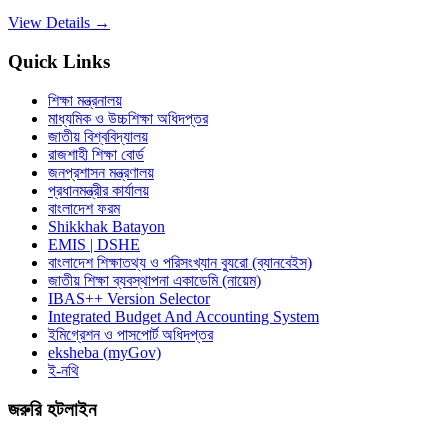
View Details →
Quick Links
শিক্ষা মন্ত্রনালয়
মাধ্যমিক ও উচ্চশিক্ষা অধিদপ্তর
জাতীয় বিশ্ববিদ্যালয়
রাজশাহী শিক্ষা বোর্ড
জনপ্রশাসন মন্ত্রণালয়
প্রধানমন্ত্রীর কার্যালয়
বাংলাদেশ ফরম
Shikkhak Batayon
EMIS | DSHE
বাংলাদেশ শিক্ষাতথ্য ও পরিসংখ্যান ব্যুরো (ব্যানবেইস)
জাতীয় শিক্ষা ব্যবস্থাপনা একাডেমি (নায়েম)
IBAS++ Version Selector
Integrated Budget And Accounting System
ইমিগ্রেশন ও পাসপোর্ট অধিদপ্তর
eksheba (myGov)
ই-নথি
জরুরি হটলাইন