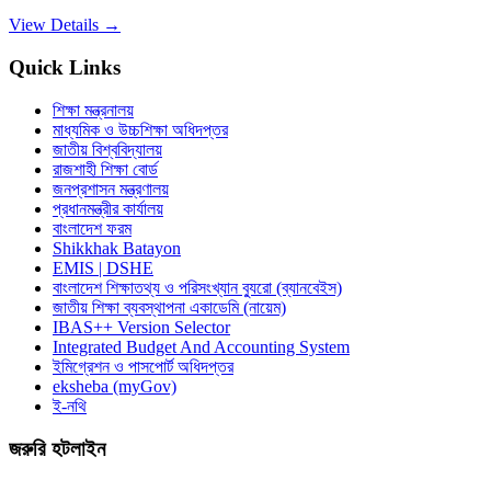
View Details →
Quick Links
শিক্ষা মন্ত্রনালয়
মাধ্যমিক ও উচ্চশিক্ষা অধিদপ্তর
জাতীয় বিশ্ববিদ্যালয়
রাজশাহী শিক্ষা বোর্ড
জনপ্রশাসন মন্ত্রণালয়
প্রধানমন্ত্রীর কার্যালয়
বাংলাদেশ ফরম
Shikkhak Batayon
EMIS | DSHE
বাংলাদেশ শিক্ষাতথ্য ও পরিসংখ্যান ব্যুরো (ব্যানবেইস)
জাতীয় শিক্ষা ব্যবস্থাপনা একাডেমি (নায়েম)
IBAS++ Version Selector
Integrated Budget And Accounting System
ইমিগ্রেশন ও পাসপোর্ট অধিদপ্তর
eksheba (myGov)
ই-নথি
জরুরি হটলাইন