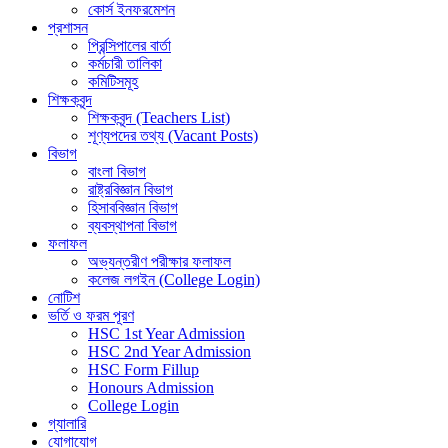
কোর্স ইনফরমেশন
প্রশাসন
প্রিন্সিপালের বার্তা
কর্মচারী তালিকা
কমিটিসমূহ
শিক্ষকবৃন্দ
শিক্ষকবৃন্দ (Teachers List)
শূণ্যপদের তথ্য (Vacant Posts)
বিভাগ
বাংলা বিভাগ
রাষ্ট্রবিজ্ঞান বিভাগ
হিসাববিজ্ঞান বিভাগ
ব্যবস্থাপনা বিভাগ
ফলাফল
অভ্যন্তরীণ পরীক্ষার ফলাফল
কলেজ লগইন (College Login)
নোটিশ
ভর্তি ও ফরম পূরণ
HSC 1st Year Admission
HSC 2nd Year Admission
HSC Form Fillup
Honours Admission
College Login
গ্যালারি
যোগাযোগ