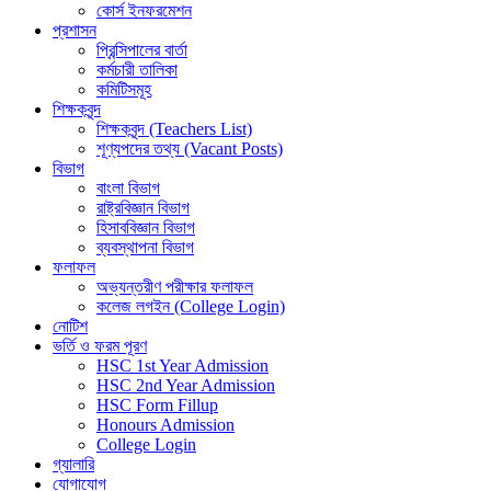
কোর্স ইনফরমেশন
প্রশাসন
প্রিন্সিপালের বার্তা
কর্মচারী তালিকা
কমিটিসমূহ
শিক্ষকবৃন্দ
শিক্ষকবৃন্দ (Teachers List)
শূণ্যপদের তথ্য (Vacant Posts)
বিভাগ
বাংলা বিভাগ
রাষ্ট্রবিজ্ঞান বিভাগ
হিসাববিজ্ঞান বিভাগ
ব্যবস্থাপনা বিভাগ
ফলাফল
অভ্যন্তরীণ পরীক্ষার ফলাফল
কলেজ লগইন (College Login)
নোটিশ
ভর্তি ও ফরম পূরণ
HSC 1st Year Admission
HSC 2nd Year Admission
HSC Form Fillup
Honours Admission
College Login
গ্যালারি
যোগাযোগ