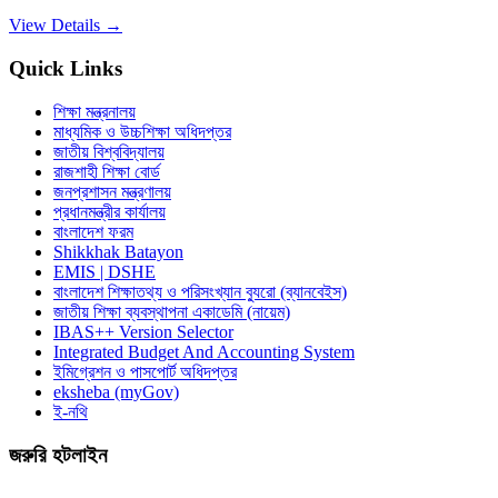
View Details →
Quick Links
শিক্ষা মন্ত্রনালয়
মাধ্যমিক ও উচ্চশিক্ষা অধিদপ্তর
জাতীয় বিশ্ববিদ্যালয়
রাজশাহী শিক্ষা বোর্ড
জনপ্রশাসন মন্ত্রণালয়
প্রধানমন্ত্রীর কার্যালয়
বাংলাদেশ ফরম
Shikkhak Batayon
EMIS | DSHE
বাংলাদেশ শিক্ষাতথ্য ও পরিসংখ্যান ব্যুরো (ব্যানবেইস)
জাতীয় শিক্ষা ব্যবস্থাপনা একাডেমি (নায়েম)
IBAS++ Version Selector
Integrated Budget And Accounting System
ইমিগ্রেশন ও পাসপোর্ট অধিদপ্তর
eksheba (myGov)
ই-নথি
জরুরি হটলাইন