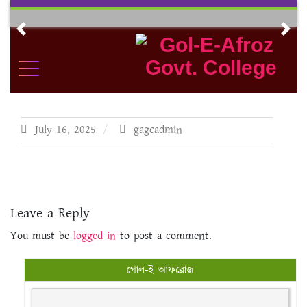
Skip
to
Previous
Nex
content
July 16, 2025
gagcadmin
Leave a Reply
You must be
logged in
to post a comment.
গোল-ই আফরোজ