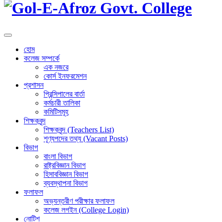
হোম
কলেজ সম্পর্কে
এক নজরে
কোর্স ইনফরমেশন
প্রশাসন
প্রিন্সিপালের বার্তা
কর্মচারী তালিকা
কমিটিসমূহ
শিক্ষকবৃন্দ
শিক্ষকবৃন্দ (Teachers List)
শূণ্যপদের তথ্য (Vacant Posts)
বিভাগ
বাংলা বিভাগ
রাষ্ট্রবিজ্ঞান বিভাগ
হিসাববিজ্ঞান বিভাগ
ব্যবস্থাপনা বিভাগ
ফলাফল
অভ্যন্তরীণ পরীক্ষার ফলাফল
কলেজ লগইন (College Login)
নোটিশ