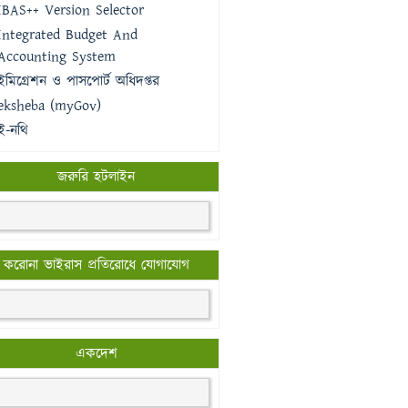
IBAS++ Version Selector
Integrated Budget And
Accounting System
ইমিগ্রেশন ও পাসপোর্ট অধিদপ্তর
eksheba (myGov)
ই-নথি
জরুরি হটলাইন
করোনা ভাইরাস প্রতিরোধে যোগাযোগ
একদেশ