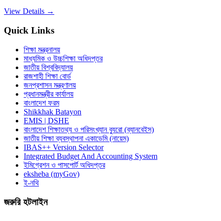
View Details →
Quick Links
শিক্ষা মন্ত্রনালয়
মাধ্যমিক ও উচ্চশিক্ষা অধিদপ্তর
জাতীয় বিশ্ববিদ্যালয়
রাজশাহী শিক্ষা বোর্ড
জনপ্রশাসন মন্ত্রণালয়
প্রধানমন্ত্রীর কার্যালয়
বাংলাদেশ ফরম
Shikkhak Batayon
EMIS | DSHE
বাংলাদেশ শিক্ষাতথ্য ও পরিসংখ্যান ব্যুরো (ব্যানবেইস)
জাতীয় শিক্ষা ব্যবস্থাপনা একাডেমি (নায়েম)
IBAS++ Version Selector
Integrated Budget And Accounting System
ইমিগ্রেশন ও পাসপোর্ট অধিদপ্তর
eksheba (myGov)
ই-নথি
জরুরি হটলাইন