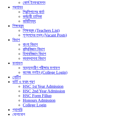
কোর্স ইনফরমেশন
প্রশাসন
প্রিন্সিপালের বার্তা
কর্মচারী তালিকা
কমিটিসমূহ
শিক্ষকবৃন্দ
শিক্ষকবৃন্দ (Teachers List)
শূণ্যপদের তথ্য (Vacant Posts)
বিভাগ
বাংলা বিভাগ
রাষ্ট্রবিজ্ঞান বিভাগ
হিসাববিজ্ঞান বিভাগ
ব্যবস্থাপনা বিভাগ
ফলাফল
অভ্যন্তরীণ পরীক্ষার ফলাফল
কলেজ লগইন (College Login)
নোটিশ
ভর্তি ও ফরম পূরণ
HSC 1st Year Admission
HSC 2nd Year Admission
HSC Form Fillup
Honours Admission
College Login
গ্যালারি
যোগাযোগ