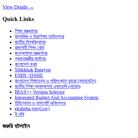
View Details →
Quick Links
শিক্ষা মন্ত্রনালয়
মাধ্যমিক ও উচ্চশিক্ষা অধিদপ্তর
জাতীয় বিশ্ববিদ্যালয়
রাজশাহী শিক্ষা বোর্ড
জনপ্রশাসন মন্ত্রণালয়
প্রধানমন্ত্রীর কার্যালয়
বাংলাদেশ ফরম
Shikkhak Batayon
EMIS | DSHE
বাংলাদেশ শিক্ষাতথ্য ও পরিসংখ্যান ব্যুরো (ব্যানবেইস)
জাতীয় শিক্ষা ব্যবস্থাপনা একাডেমি (নায়েম)
IBAS++ Version Selector
Integrated Budget And Accounting System
ইমিগ্রেশন ও পাসপোর্ট অধিদপ্তর
eksheba (myGov)
ই-নথি
জরুরি হটলাইন