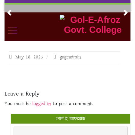
Skip
to
Previous
Nex
content
May 18, 2025
gagcadmin
Leave a Reply
You must be
logged in
to post a comment.
গোল-ই আফরোজ