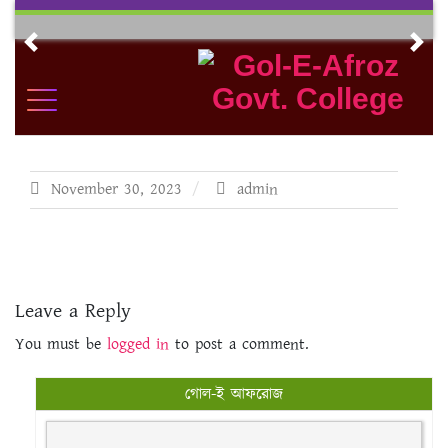
Skip
to
Previous
Nex
content
November 30, 2023
admin
Leave a Reply
You must be
logged in
to post a comment.
গোল-ই আফরোজ