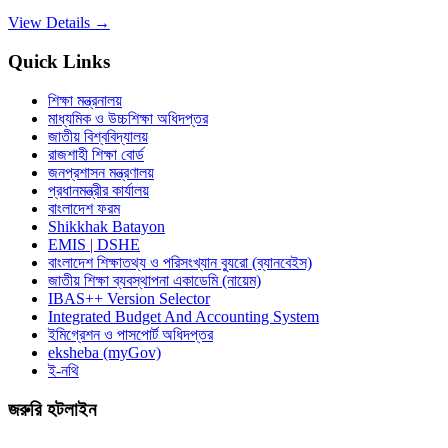
View Details →
Quick Links
শিক্ষা মন্ত্রনালয়
মাধ্যমিক ও উচ্চশিক্ষা অধিদপ্তর
জাতীয় বিশ্ববিদ্যালয়
রাজশাহী শিক্ষা বোর্ড
জনপ্রশাসন মন্ত্রণালয়
প্রধানমন্ত্রীর কার্যালয়
বাংলাদেশ ফরম
Shikkhak Batayon
EMIS | DSHE
বাংলাদেশ শিক্ষাতথ্য ও পরিসংখ্যান ব্যুরো (ব্যানবেইস)
জাতীয় শিক্ষা ব্যবস্থাপনা একাডেমি (নায়েম)
IBAS++ Version Selector
Integrated Budget And Accounting System
ইমিগ্রেশন ও পাসপোর্ট অধিদপ্তর
eksheba (myGov)
ই-নথি
জরুরি হটলাইন