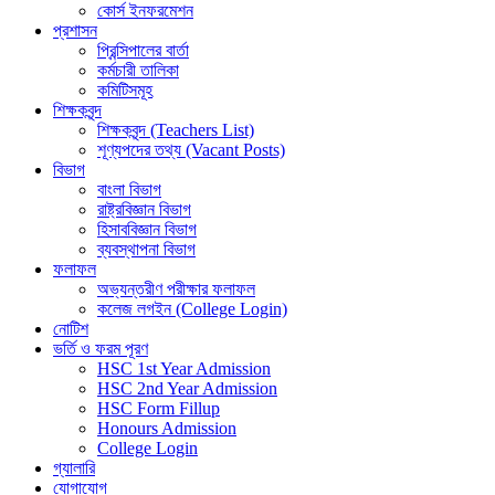
কোর্স ইনফরমেশন
প্রশাসন
প্রিন্সিপালের বার্তা
কর্মচারী তালিকা
কমিটিসমূহ
শিক্ষকবৃন্দ
শিক্ষকবৃন্দ (Teachers List)
শূণ্যপদের তথ্য (Vacant Posts)
বিভাগ
বাংলা বিভাগ
রাষ্ট্রবিজ্ঞান বিভাগ
হিসাববিজ্ঞান বিভাগ
ব্যবস্থাপনা বিভাগ
ফলাফল
অভ্যন্তরীণ পরীক্ষার ফলাফল
কলেজ লগইন (College Login)
নোটিশ
ভর্তি ও ফরম পূরণ
HSC 1st Year Admission
HSC 2nd Year Admission
HSC Form Fillup
Honours Admission
College Login
গ্যালারি
যোগাযোগ