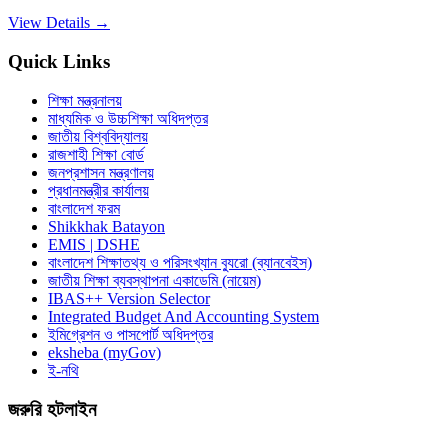
View Details →
Quick Links
শিক্ষা মন্ত্রনালয়
মাধ্যমিক ও উচ্চশিক্ষা অধিদপ্তর
জাতীয় বিশ্ববিদ্যালয়
রাজশাহী শিক্ষা বোর্ড
জনপ্রশাসন মন্ত্রণালয়
প্রধানমন্ত্রীর কার্যালয়
বাংলাদেশ ফরম
Shikkhak Batayon
EMIS | DSHE
বাংলাদেশ শিক্ষাতথ্য ও পরিসংখ্যান ব্যুরো (ব্যানবেইস)
জাতীয় শিক্ষা ব্যবস্থাপনা একাডেমি (নায়েম)
IBAS++ Version Selector
Integrated Budget And Accounting System
ইমিগ্রেশন ও পাসপোর্ট অধিদপ্তর
eksheba (myGov)
ই-নথি
জরুরি হটলাইন