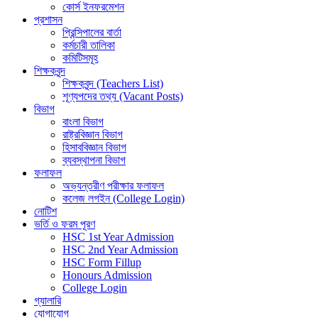
কোর্স ইনফরমেশন
প্রশাসন
প্রিন্সিপালের বার্তা
কর্মচারী তালিকা
কমিটিসমূহ
শিক্ষকবৃন্দ
শিক্ষকবৃন্দ (Teachers List)
শূণ্যপদের তথ্য (Vacant Posts)
বিভাগ
বাংলা বিভাগ
রাষ্ট্রবিজ্ঞান বিভাগ
হিসাববিজ্ঞান বিভাগ
ব্যবস্থাপনা বিভাগ
ফলাফল
অভ্যন্তরীণ পরীক্ষার ফলাফল
কলেজ লগইন (College Login)
নোটিশ
ভর্তি ও ফরম পূরণ
HSC 1st Year Admission
HSC 2nd Year Admission
HSC Form Fillup
Honours Admission
College Login
গ্যালারি
যোগাযোগ