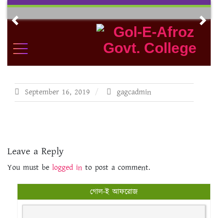
Skip
to
Previous
Nex
content
September 16, 2019
gagcadmin
Leave a Reply
You must be
logged in
to post a comment.
গোল-ই আফরোজ