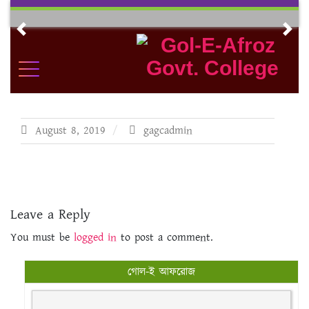
Skip
to
Previous
Nex
content
August 8, 2019
gagcadmin
Leave a Reply
You must be
logged in
to post a comment.
গোল-ই আফরোজ