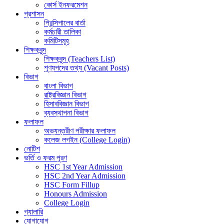
কোর্স ইনফরমেশন
প্রশাসন
প্রিন্সিপালের বার্তা
কর্মচারী তালিকা
কমিটিসমূহ
শিক্ষকবৃন্দ
শিক্ষকবৃন্দ (Teachers List)
শূণ্যপদের তথ্য (Vacant Posts)
বিভাগ
বাংলা বিভাগ
রাষ্ট্রবিজ্ঞান বিভাগ
হিসাববিজ্ঞান বিভাগ
ব্যবস্থাপনা বিভাগ
ফলাফল
অভ্যন্তরীণ পরীক্ষার ফলাফল
কলেজ লগইন (College Login)
নোটিশ
ভর্তি ও ফরম পূরণ
HSC 1st Year Admission
HSC 2nd Year Admission
HSC Form Fillup
Honours Admission
College Login
গ্যালারি
যোগাযোগ