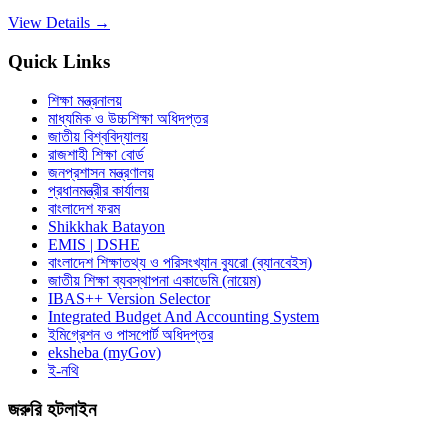
View Details →
Quick Links
শিক্ষা মন্ত্রনালয়
মাধ্যমিক ও উচ্চশিক্ষা অধিদপ্তর
জাতীয় বিশ্ববিদ্যালয়
রাজশাহী শিক্ষা বোর্ড
জনপ্রশাসন মন্ত্রণালয়
প্রধানমন্ত্রীর কার্যালয়
বাংলাদেশ ফরম
Shikkhak Batayon
EMIS | DSHE
বাংলাদেশ শিক্ষাতথ্য ও পরিসংখ্যান ব্যুরো (ব্যানবেইস)
জাতীয় শিক্ষা ব্যবস্থাপনা একাডেমি (নায়েম)
IBAS++ Version Selector
Integrated Budget And Accounting System
ইমিগ্রেশন ও পাসপোর্ট অধিদপ্তর
eksheba (myGov)
ই-নথি
জরুরি হটলাইন