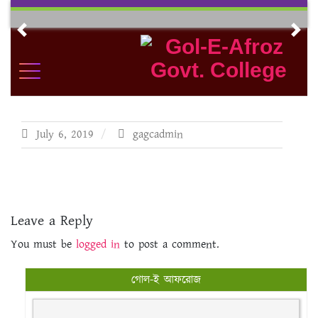
Skip
to
Previous
Nex
content
July 6, 2019
gagcadmin
Leave a Reply
You must be
logged in
to post a comment.
গোল-ই আফরোজ