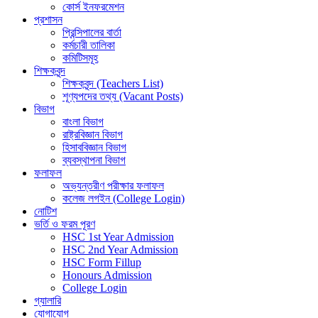
কোর্স ইনফরমেশন
প্রশাসন
প্রিন্সিপালের বার্তা
কর্মচারী তালিকা
কমিটিসমূহ
শিক্ষকবৃন্দ
শিক্ষকবৃন্দ (Teachers List)
শূণ্যপদের তথ্য (Vacant Posts)
বিভাগ
বাংলা বিভাগ
রাষ্ট্রবিজ্ঞান বিভাগ
হিসাববিজ্ঞান বিভাগ
ব্যবস্থাপনা বিভাগ
ফলাফল
অভ্যন্তরীণ পরীক্ষার ফলাফল
কলেজ লগইন (College Login)
নোটিশ
ভর্তি ও ফরম পূরণ
HSC 1st Year Admission
HSC 2nd Year Admission
HSC Form Fillup
Honours Admission
College Login
গ্যালারি
যোগাযোগ