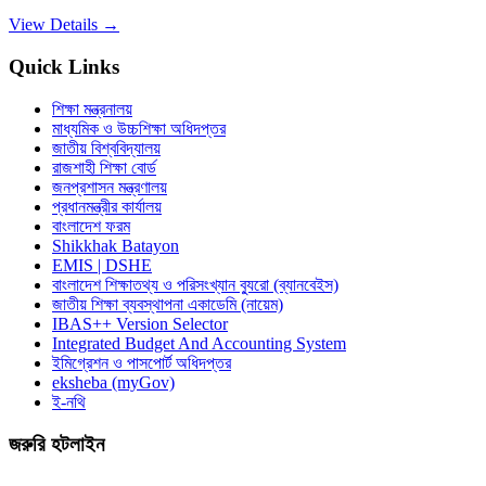
View Details →
Quick Links
শিক্ষা মন্ত্রনালয়
মাধ্যমিক ও উচ্চশিক্ষা অধিদপ্তর
জাতীয় বিশ্ববিদ্যালয়
রাজশাহী শিক্ষা বোর্ড
জনপ্রশাসন মন্ত্রণালয়
প্রধানমন্ত্রীর কার্যালয়
বাংলাদেশ ফরম
Shikkhak Batayon
EMIS | DSHE
বাংলাদেশ শিক্ষাতথ্য ও পরিসংখ্যান ব্যুরো (ব্যানবেইস)
জাতীয় শিক্ষা ব্যবস্থাপনা একাডেমি (নায়েম)
IBAS++ Version Selector
Integrated Budget And Accounting System
ইমিগ্রেশন ও পাসপোর্ট অধিদপ্তর
eksheba (myGov)
ই-নথি
জরুরি হটলাইন