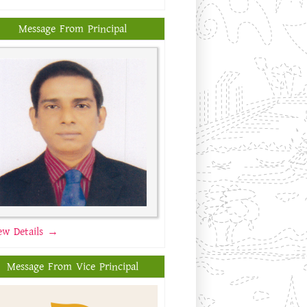
ew Details →
Message From Principal
ew Details →