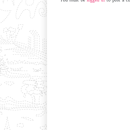
Leave a Reply
You must be
logged in
to post a c