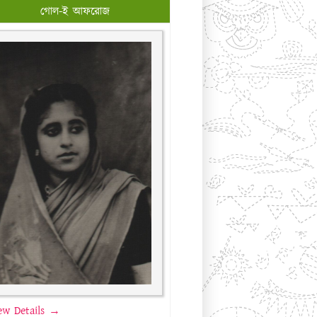
গ্যালারি
যোগাযোগ
ফেসবুক পেজ
গোল-ই আফরোজ