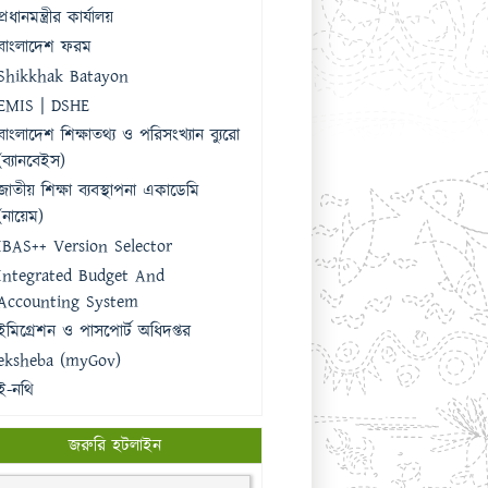
জাতীয় বিশ্ববিদ্যালয়
রাজশাহী শিক্ষা বোর্ড
জনপ্রশাসন মন্ত্রণালয়
প্রধানমন্ত্রীর কার্যালয়
বাংলাদেশ ফরম
Shikkhak Batayon
EMIS | DSHE
বাংলাদেশ শিক্ষাতথ্য ও পরিসংখ্যান ব্যুরো
(ব্যানবেইস)
জাতীয় শিক্ষা ব্যবস্থাপনা একাডেমি
(নায়েম)
IBAS++ Version Selector
Integrated Budget And
Accounting System
ইমিগ্রেশন ও পাসপোর্ট অধিদপ্তর
eksheba (myGov)
ই-নথি