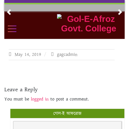
Skip
to
Previous
Nex
content
May 14, 2019
gagcadmin
Leave a Reply
You must be
logged in
to post a comment.
গোল-ই আফরোজ