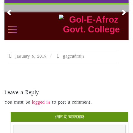
Skip
to
Previous
Nex
content
January 6, 2019
gagcadmin
Leave a Reply
You must be
logged in
to post a comment.
গোল-ই আফরোজ