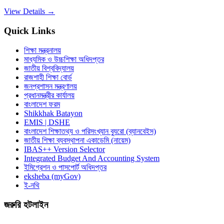
View Details →
Quick Links
শিক্ষা মন্ত্রনালয়
মাধ্যমিক ও উচ্চশিক্ষা অধিদপ্তর
জাতীয় বিশ্ববিদ্যালয়
রাজশাহী শিক্ষা বোর্ড
জনপ্রশাসন মন্ত্রণালয়
প্রধানমন্ত্রীর কার্যালয়
বাংলাদেশ ফরম
Shikkhak Batayon
EMIS | DSHE
বাংলাদেশ শিক্ষাতথ্য ও পরিসংখ্যান ব্যুরো (ব্যানবেইস)
জাতীয় শিক্ষা ব্যবস্থাপনা একাডেমি (নায়েম)
IBAS++ Version Selector
Integrated Budget And Accounting System
ইমিগ্রেশন ও পাসপোর্ট অধিদপ্তর
eksheba (myGov)
ই-নথি
জরুরি হটলাইন