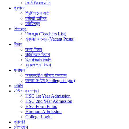
কোর্স ইনফরমেশন
প্রশাসন
প্রিন্সিপালের বার্তা
কর্মচারী তালিকা
কমিটিসমূহ
শিক্ষকবৃন্দ
শিক্ষকবৃন্দ (Teachers List)
শূণ্যপদের তথ্য (Vacant Posts)
বিভাগ
বাংলা বিভাগ
রাষ্ট্রবিজ্ঞান বিভাগ
হিসাববিজ্ঞান বিভাগ
ব্যবস্থাপনা বিভাগ
ফলাফল
অভ্যন্তরীণ পরীক্ষার ফলাফল
কলেজ লগইন (College Login)
নোটিশ
ভর্তি ও ফরম পূরণ
HSC 1st Year Admission
HSC 2nd Year Admission
HSC Form Fillup
Honours Admission
College Login
গ্যালারি
যোগাযোগ